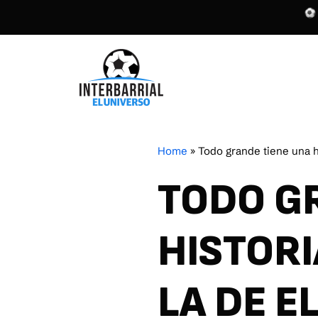
Home
»
Todo grande tiene una hi
TODO G
HISTORI
LA DE E