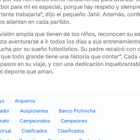
tbol para mí es especial, porque hay respeto y siempre
tante trabajarla”, dijo el pequeño Jahir. Además, con
s alientan en cada partido.
 visión amplia que tienen de los niños, reconocen su e
ta aventurarse a ir todos los días a sus entrenamient
cha por su sueño futbolístico. Su padre recalcó con or
rque todo grande tiene una historia que contar”. Cada
 pasos en su viaje, y con una dedicación inquebrantabl
 el deporte que aman.
yo
Arqueros
uador
Auspiciantes
Banco Pichincha
nato
Campeonatos
Campeones
trual
Clasficados
Clasificados