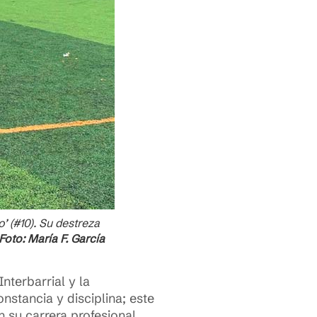
’ (#10). Su destreza
Foto: María F. García
nterbarrial y la
nstancia y disciplina; este
su carrera profesional.