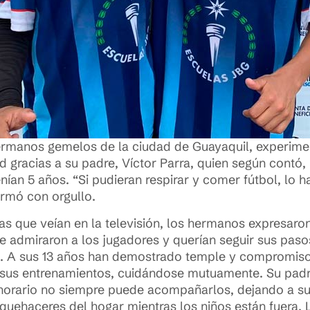
ermanos gemelos de la ciudad de Guayaquil, experimen
 gracias a su padre, Víctor Parra, quien según contó,
n 5 años. “Si pudieran respirar y comer fútbol, lo ha
firmó con orgullo.
tas que veían en la televisión, los hermanos expresaro
 admiraron a los jugadores y querían seguir sus pasos,
. A sus 13 años han demostrado temple y compromiso
 sus entrenamientos, cuidándose mutuamente. Su padr
horario no siempre puede acompañarlos, dejando a s
 quehaceres del hogar mientras los niños están fuera.