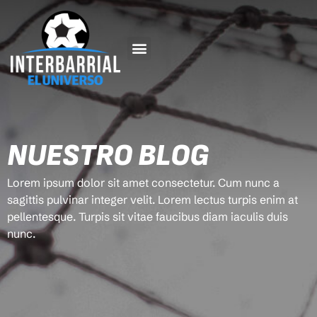
NUESTRO BLOG
Lorem ipsum dolor sit amet consectetur. Cum nunc a
sagittis pulvinar integer velit. Lorem lectus turpis enim at
pellentesque. Turpis sit vitae faucibus diam iaculis duis
nunc.