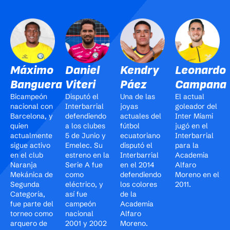
Máximo
Daniel
Kendry
Leonardo
Banguera
Viteri
Páez
Campana
Bicampeón
Disputó el
Una de las
El actual
nacional con
Interbarrial
joyas
goleador del
Barcelona, y
defendiendo
actuales del
Inter Miami
quien
a los clubes
fútbol
jugó en el
actualmente
5 de Junio y
ecuatoriano
Interbarrial
sigue activo
Emelec. Su
disputó el
para la
en el club
estreno en la
Interbarrial
Academia
Naranja
Serie A fue
en el 2014
Alfaro
Mekánica de
como
defendiendo
Moreno en el
Segunda
eléctrico, y
los colores
2011.
Categoría,
así fue
de la
fue parte del
campeón
Academia
torneo como
nacional
Alfaro
arquero de
2001 y 2002
Moreno.