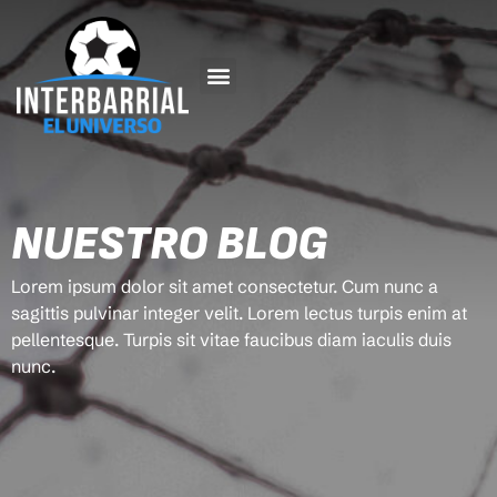
NUESTRO BLOG
Lorem ipsum dolor sit amet consectetur. Cum nunc a
sagittis pulvinar integer velit. Lorem lectus turpis enim at
pellentesque. Turpis sit vitae faucibus diam iaculis duis
nunc.