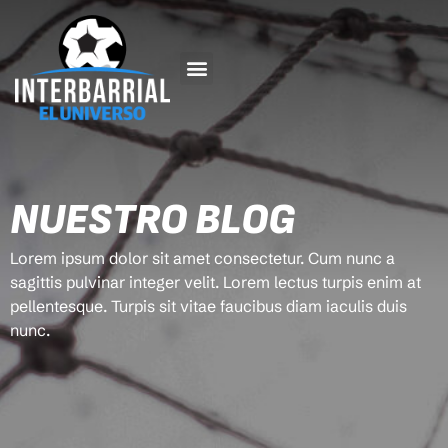
NUESTRO BLOG
Lorem ipsum dolor sit amet consectetur. Cum nunc a
sagittis pulvinar integer velit. Lorem lectus turpis enim at
pellentesque. Turpis sit vitae faucibus diam iaculis duis
nunc.