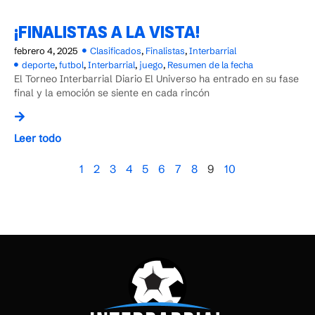
¡FINALISTAS A LA VISTA!
febrero 4, 2025
Clasificados
,
Finalistas
,
Interbarrial
deporte
,
futbol
,
Interbarrial
,
juego
,
Resumen de la fecha
El Torneo Interbarrial Diario El Universo ha entrado en su fase
final y la emoción se siente en cada rincón
Leer todo
1
2
3
4
5
6
7
8
9
10