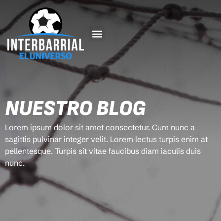
NUESTRO BLOG
Lorem ipsum dolor sit amet consectetur. Cum nunc a
sagittis pulvinar integer velit. Lorem lectus turpis enim at
pellentesque. Turpis sit vitae faucibus diam iaculis duis
nunc.