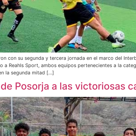
ron con su segunda y tercera jornada en el marco del Inte
do a Reahls Sport, ambos equipos pertenecientes a la categ
en la segunda mitad […]
de Posorja a las victoriosas c