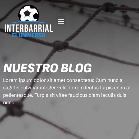
NUESTRO BLOG
Lorem ipsum dolor sit amet consectetur. Cum nunc a
sagittis pulvinar integer velit. Lorem lectus turpis enim at
pellentesque. Turpis sit vitae faucibus diam iaculis duis
nunc.