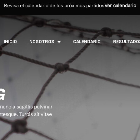
Revisa el calendario de los próximos partidos
Ver calendario
INICIO
NOSOTROS
CALENDARIO
RESULTADO
G
unc a sagittis pulvinar
ntesque. Turpis sit vitae