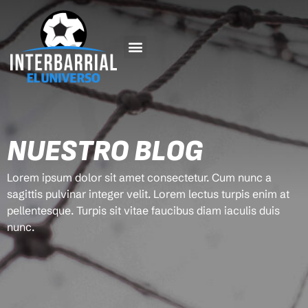
NUESTRO BLOG
Lorem ipsum dolor sit amet consectetur. Cum nunc a
sagittis pulvinar integer velit. Lorem lectus turpis enim at
pellentesque. Turpis sit vitae faucibus diam iaculis duis
nunc.