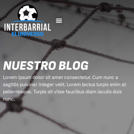
NUESTRO BLOG
Lorem ipsum dolor sit amet consectetur. Cum nunc a
sagittis pulvinar integer velit. Lorem lectus turpis enim at
pellentesque. Turpis sit vitae faucibus diam iaculis duis
nunc.