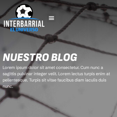
NUESTRO BLOG
Lorem ipsum dolor sit amet consectetur. Cum nunc a
sagittis pulvinar integer velit. Lorem lectus turpis enim at
pellentesque. Turpis sit vitae faucibus diam iaculis duis
nunc.