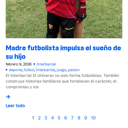
Madre futbolista impulsa el sueño de
su hijo
febrero 9, 2026
Interbarrial
deporte
,
futbol
,
Interbarrial
,
juego
,
pasion
El Interbarrial El Universo no solo forma futbolistas. También
construye historias familiares que fortalecen el carácter, el
compromiso y los
Leer todo
1
2
3
4
5
6
7
8
9
10