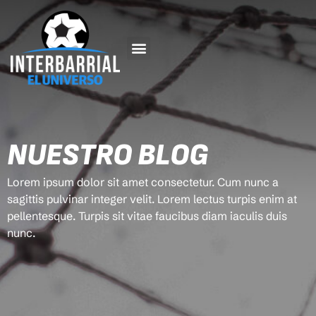
NUESTRO BLOG
Lorem ipsum dolor sit amet consectetur. Cum nunc a
sagittis pulvinar integer velit. Lorem lectus turpis enim at
pellentesque. Turpis sit vitae faucibus diam iaculis duis
nunc.