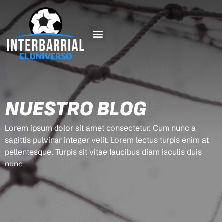
NUESTRO BLOG
Lorem ipsum dolor sit amet consectetur. Cum nunc a
sagittis pulvinar integer velit. Lorem lectus turpis enim at
pellentesque. Turpis sit vitae faucibus diam iaculis duis
nunc.