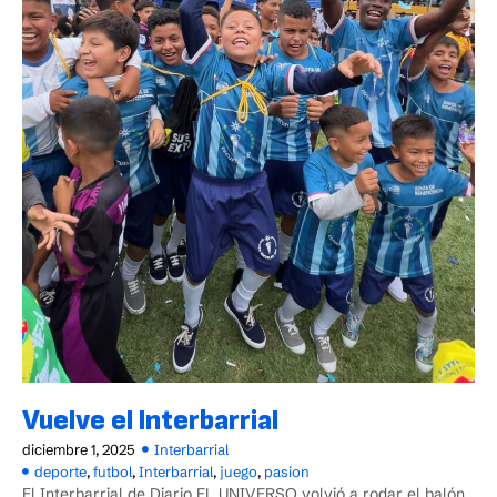
Vuelve el Interbarrial
diciembre 1, 2025
Interbarrial
deporte
,
futbol
,
Interbarrial
,
juego
,
pasion
El Interbarrial de Diario EL UNIVERSO volvió a rodar el balón