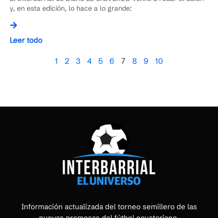
y, en esta edición, lo hace a lo grande:
Leer todo
1
2
3
4
5
6
7
8
9
10
Información actualizada del torneo semillero de las
nuevas promesas del fútbol ecuatoriano.