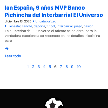
Ian España, 9 años MVP Banco
Pichincha del Interbarrial El Universo
diciembre 16, 2025
Uncategorized
Bienestar
,
cancha
,
deporte
,
futbol
,
Interbarrial
,
juego
,
pasion
En el Interbarrial El Universo el talento se celebra, pero la
verdadera excelencia se reconoce en los detalles: disciplina
para
Leer todo
1
2
3
4
5
6
7
8
9
10