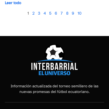
Leer todo
1
2
3
4
5
6
7
8
9
10
Información actualizada del torneo semillero de las
nuevas promesas del fútbol ecuatoriano.