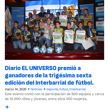
Diario EL UNIVERSO premió a
ganadores de la trigésima sexta
edición del Interbarrial de fútbol.
marzo 14, 2025
Noticias
deporte
,
futbol
,
Interbarrial
Este evento contó con la participación de 500 equipos y cerca
de 10.000 niños y jóvenes, entre ellos 500 mujeres,