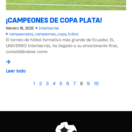
¡CAMPEONES DE COPA PLATA!
febrero 18, 2025
Interbarrial
campeonatos
,
campeones
,
copa
,
futbol
El torneo de fútbol formativo más grande de Ecuador, EL
UNIVERSO Interbarrial, ha llegado a su emocionante final,
consolidándose como
Leer todo
1
2
3
4
5
6
7
8
9
10