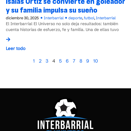
Isaías Ortiz se convierte en goleador
y su familia impulsa su sueño
diciembre 30, 2025
Interbarrial
deporte
,
futbol
,
Interbarrial
El Interbarrial El Universo no solo deja resultados: también
cuenta historias de esfuerzo, fe y familia. Una de ellas tuvo
Leer todo
1
2
3
4
5
6
7
8
9
10