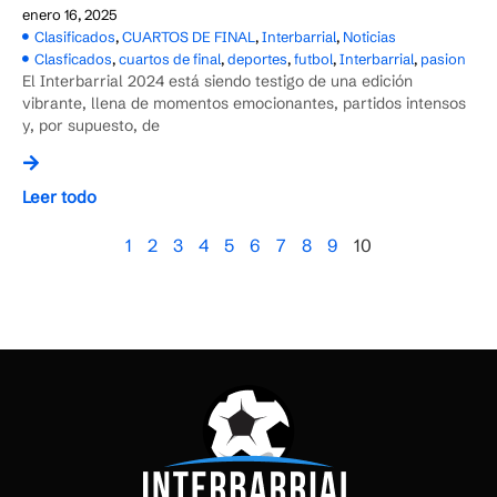
enero 16, 2025
Clasificados
,
CUARTOS DE FINAL
,
Interbarrial
,
Noticias
Clasficados
,
cuartos de final
,
deportes
,
futbol
,
Interbarrial
,
pasion
El Interbarrial 2024 está siendo testigo de una edición
vibrante, llena de momentos emocionantes, partidos intensos
y, por supuesto, de
Leer todo
1
2
3
4
5
6
7
8
9
10