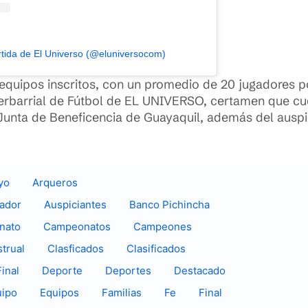
tida de El Universo (@eluniversocom)
equipos inscritos, con un promedio de 20 jugadores p
terbarrial de Fútbol de EL UNIVERSO, certamen que cu
 Junta de Beneficencia de Guayaquil, además del auspi
yo
Arqueros
uador
Auspiciantes
Banco Pichincha
nato
Campeonatos
Campeones
trual
Clasficados
Clasificados
inal
Deporte
Deportes
Destacado
uipo
Equipos
Familias
Fe
Final