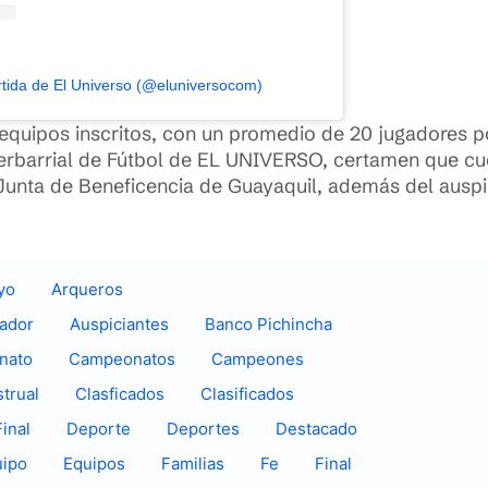
tida de El Universo (@eluniversocom)
equipos inscritos, con un promedio de 20 jugadores p
terbarrial de Fútbol de EL UNIVERSO, certamen que cu
 Junta de Beneficencia de Guayaquil, además del auspi
yo
Arqueros
uador
Auspiciantes
Banco Pichincha
nato
Campeonatos
Campeones
trual
Clasficados
Clasificados
inal
Deporte
Deportes
Destacado
uipo
Equipos
Familias
Fe
Final