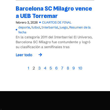
Barcelona SC Milagro vence
a UEB Torremar
febrero 3, 2026
CUARTOS DE FINAL
deporte
,
futbol
,
Interbarrial
,
juego
,
Resumen de la
fecha
En la categoría 2011 del Interbarrial El Universo,
Barcelona SC Milagro fue contundente y logró
su clasificación a semifinales tras
Leer todo
1
2
3
4
5
6
7
8
9
10