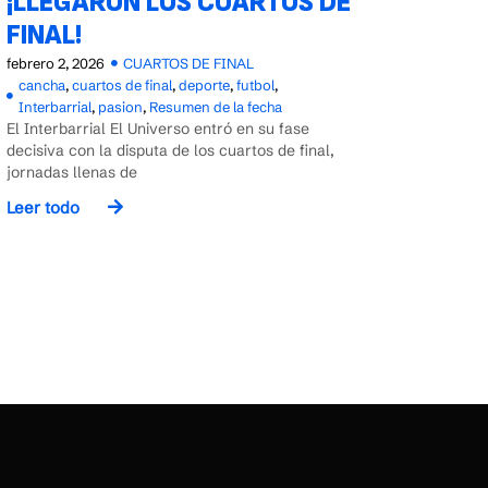
¡LLEGARON LOS CUARTOS DE
FINAL!
febrero 2, 2026
CUARTOS DE FINAL
cancha
,
cuartos de final
,
deporte
,
futbol
,
Interbarrial
,
pasion
,
Resumen de la fecha
El Interbarrial El Universo entró en su fase
decisiva con la disputa de los cuartos de final,
jornadas llenas de
Leer todo