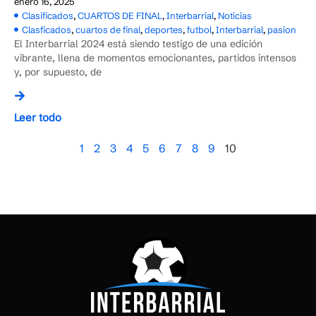
enero 16, 2025
Clasificados
,
CUARTOS DE FINAL
,
Interbarrial
,
Noticias
Clasficados
,
cuartos de final
,
deportes
,
futbol
,
Interbarrial
,
pasion
El Interbarrial 2024 está siendo testigo de una edición
vibrante, llena de momentos emocionantes, partidos intensos
y, por supuesto, de
Leer todo
1
2
3
4
5
6
7
8
9
10