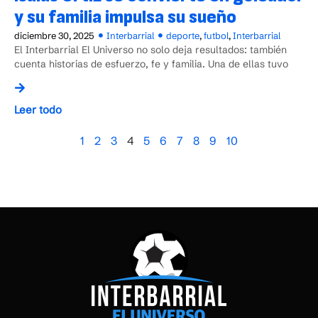
y su familia impulsa su sueño
diciembre 30, 2025
Interbarrial
deporte
,
futbol
,
Interbarrial
El Interbarrial El Universo no solo deja resultados: también
cuenta historias de esfuerzo, fe y familia. Una de ellas tuvo
Leer todo
1
2
3
4
5
6
7
8
9
10