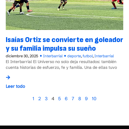
Isaías Ortiz se convierte en goleador
y su familia impulsa su sueño
diciembre 30, 2025
Interbarrial
deporte
,
futbol
,
Interbarrial
El Interbarrial El Universo no solo deja resultados: también
cuenta historias de esfuerzo, fe y familia. Una de ellas tuvo
Leer todo
1
2
3
4
5
6
7
8
9
10