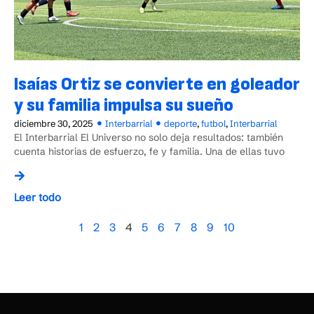
Isaías Ortiz se convierte en goleador
y su familia impulsa su sueño
diciembre 30, 2025
Interbarrial
deporte
,
futbol
,
Interbarrial
El Interbarrial El Universo no solo deja resultados: también
cuenta historias de esfuerzo, fe y familia. Una de ellas tuvo
Leer todo
1
2
3
4
5
6
7
8
9
10