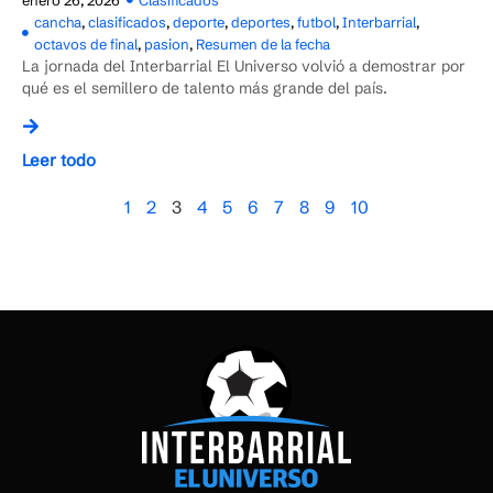
enero 26, 2026
Clasificados
cancha
,
clasificados
,
deporte
,
deportes
,
futbol
,
Interbarrial
,
octavos de final
,
pasion
,
Resumen de la fecha
La jornada del Interbarrial El Universo volvió a demostrar por
qué es el semillero de talento más grande del país.
Leer todo
1
2
3
4
5
6
7
8
9
10