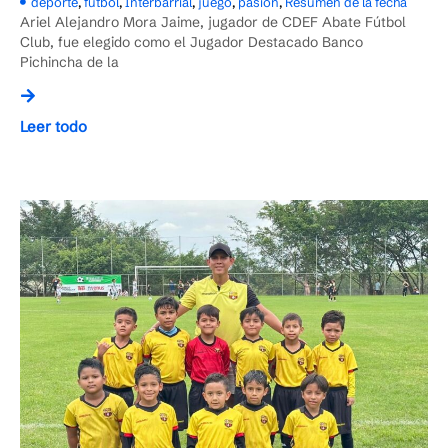
deporte
,
futbol
,
Interbarrial
,
juego
,
pasion
,
Resumen de la fecha
Ariel Alejandro Mora Jaime, jugador de CDEF Abate Fútbol
Club, fue elegido como el Jugador Destacado Banco
Pichincha de la
Leer todo