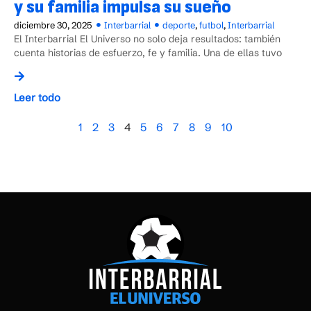
y su familia impulsa su sueño
diciembre 30, 2025
Interbarrial
deporte
,
futbol
,
Interbarrial
El Interbarrial El Universo no solo deja resultados: también
cuenta historias de esfuerzo, fe y familia. Una de ellas tuvo
Leer todo
1
2
3
4
5
6
7
8
9
10