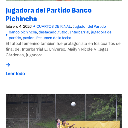
Jugadora del Partido Banco
Pichincha
febrero 4, 2026
CUARTOS DE FINAL
,
Jugador del Partido
banco pichincha
,
destacado
,
futbol
,
Interbarrial
,
jugadora del
partido
,
pasion
,
Resumen de la fecha
El fútbol femenino también fue protagonista en los cuartos de
final del Interbarrial El Universo. Mailyn Nicole Villegas
Cárdenas, jugadora
Leer todo