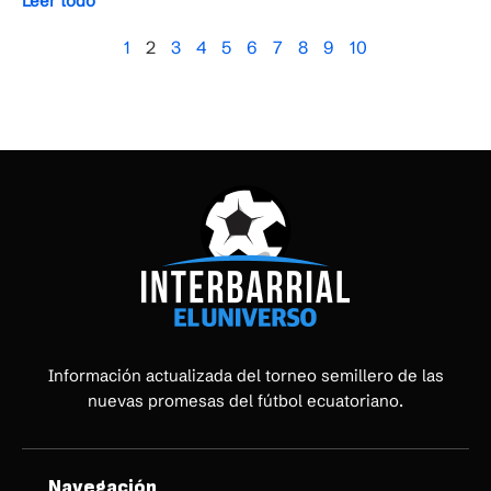
Leer todo
1
2
3
4
5
6
7
8
9
10
Información actualizada del torneo semillero de las
nuevas promesas del fútbol ecuatoriano.
Navegación