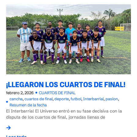
¡LLEGARON LOS CUARTOS DE FINAL!
febrero 2, 2026
CUARTOS DE FINAL
cancha
,
cuartos de final
,
deporte
,
futbol
,
Interbarrial
,
pasion
,
Resumen de la fecha
El Interbarrial El Universo entró en su fase decisiva con la
disputa de los cuartos de final, jornadas llenas de