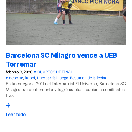
Barcelona SC Milagro vence a UEB
Torremar
febrero 3, 2026
CUARTOS DE FINAL
deporte
,
futbol
,
Interbarrial
,
juego
,
Resumen de la fecha
En la categoría 2011 del Interbarrial El Universo, Barcelona SC
Milagro fue contundente y logró su clasificación a semifinales
tras
Leer todo