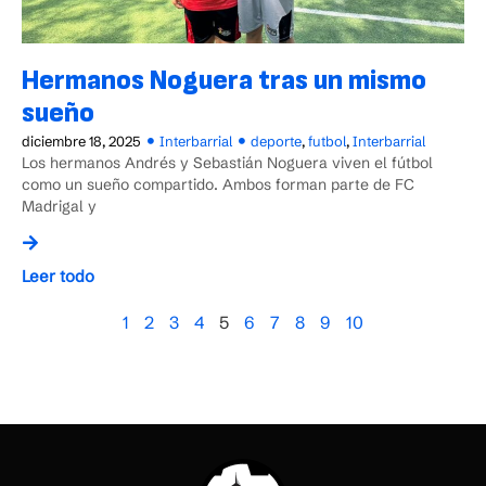
Hermanos Noguera tras un mismo
sueño
diciembre 18, 2025
Interbarrial
deporte
,
futbol
,
Interbarrial
Los hermanos Andrés y Sebastián Noguera viven el fútbol
como un sueño compartido. Ambos forman parte de FC
Madrigal y
Leer todo
1
2
3
4
5
6
7
8
9
10