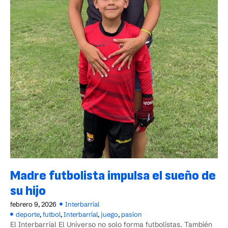
Madre futbolista impulsa el sueño de
su hijo
febrero 9, 2026
Interbarrial
deporte
,
futbol
,
Interbarrial
,
juego
,
pasion
El Interbarrial El Universo no solo forma futbolistas. También