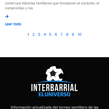
construye historias familiares que fortalecen el carácter, el
compromiso y los
Leer todo
1
2
3
4
5
6
7
8
9
10
Información actualizada del torneo semillero de las