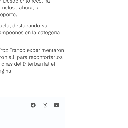
”. Desde entonces, ha
Incluso ahora, la
deporte.
cuela, destacando su
ampeones en la categoría
iroz Franco experimentaron
on allí para reconfortarlos
has del Interbarrial el
ágina