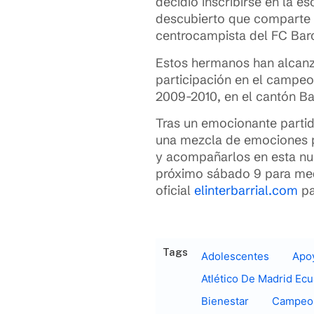
decidió inscribirse en la 
descubierto que comparte co
centrocampista del FC Barce
Estos hermanos han alcanza
participación en el campe
2009-2010, en el cantón Ba
Tras un emocionante parti
una mezcla de emociones por
y acompañarlos en esta nue
próximo sábado 9 para medi
oficial
elinterbarrial.com
pa
Tags
Adolescentes
Apo
Atlético De Madrid Ec
Bienestar
Campeo