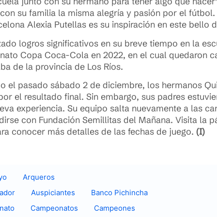
escuela junto con su hermano para tener algo que hacer
n su familia la misma alegría y pasión por el fútbol. 
lona Alexia Putellas es su inspiración en este bello 
do logros significativos en su breve tiempo en la es
onato Copa Coca-Cola en 2022, en el cual quedaron c
ba de la provincia de Los Ríos.
do el pasado sábado 2 de diciembre, los hermanos Qu
 el resultado final. Sin embargo, sus padres estuvier
va experiencia. Su equipo salta nuevamente a las canc
rse con Fundación Semillitas del Mañana. Visita la p
ra conocer más detalles de las fechas de juego.
(I)
yo
Arqueros
uador
Auspiciantes
Banco Pichincha
nato
Campeonatos
Campeones