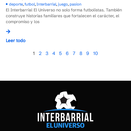
deporte
,
futbol
,
Interbarrial
,
juego
,
pasion
El Interbarrial El Universo no solo forma futbolistas. También
construye historias familiares que fortalecen el carácter, el
compromiso y los
Leer todo
1
2
3
4
5
6
7
8
9
10