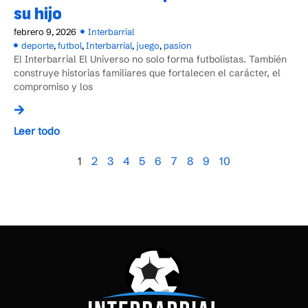
su hijo
febrero 9, 2026
Interbarrial
deporte
,
futbol
,
Interbarrial
,
juego
,
pasion
El Interbarrial El Universo no solo forma futbolistas. También
construye historias familiares que fortalecen el carácter, el
compromiso y los
Leer todo
1
2
3
4
5
6
7
8
9
10