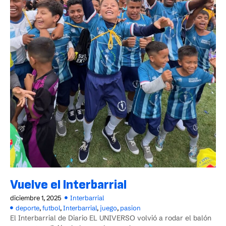
Vuelve el Interbarrial
diciembre 1, 2025
Interbarrial
deporte
,
futbol
,
Interbarrial
,
juego
,
pasion
El Interbarrial de Diario EL UNIVERSO volvió a rodar el balón