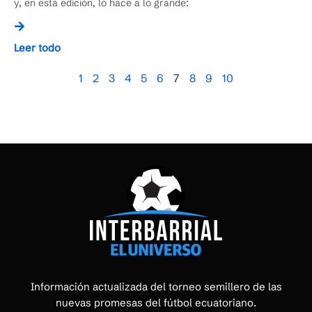
y, en esta edición, lo hace a lo grande:
Leer todo
1
2
3
4
5
6
7
8
9
10
Información actualizada del torneo semillero de las
nuevas promesas del fútbol ecuatoriano.