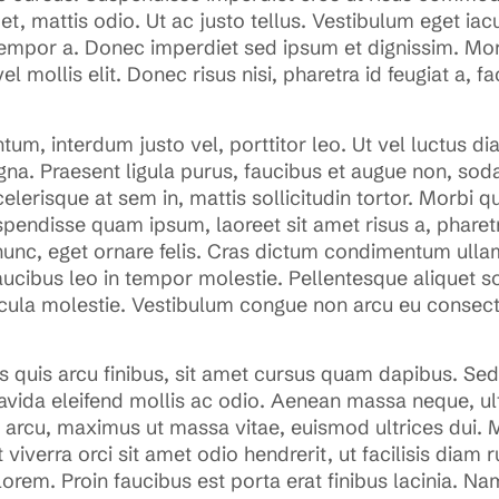
et, mattis odio. Ut ac justo tellus. Vestibulum eget ia
 tempor a. Donec imperdiet sed ipsum et dignissim. Mo
mollis elit. Donec risus nisi, pharetra id feugiat a, facil
, interdum justo vel, porttitor leo. Ut vel luctus diam
. Praesent ligula purus, faucibus et augue non, sodal
elerisque at sem in, mattis sollicitudin tortor. Morbi 
spendisse quam ipsum, laoreet sit amet risus a, pharetr
unc, eget ornare felis. Cras dictum condimentum ullam
faucibus leo in tempor molestie. Pellentesque aliquet so
cula molestie. Vestibulum congue non arcu eu consecte
quis arcu finibus, sit amet cursus quam dapibus. Sed i
ravida eleifend mollis ac odio. Aenean massa neque, ul
u arcu, maximus ut massa vitae, euismod ultrices dui. 
viverra orci sit amet odio hendrerit, ut facilisis diam r
s lorem. Proin faucibus est porta erat finibus lacinia.