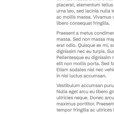
placerat, elementum tellus 
urna leo, sed lacinia nulla
ac mollis massa. Vivamus vel 
libero consequat fringilla.
Praesent a metus condimentum
massa. Sed non massa magna
erat odio. Quisque ex mi, sc
dignissim nec eu turpis. Su
Pellentesque eu dignissim n
elit non mollis porta. Sed 
Etiam sodales nisl nec vehi
in nisi luctus accumsan.
Vestibulum accumsan purus 
Nulla eget arcu eu libero g
ultricies neque. Donec arc
maximus porttitor. Praesent 
tempor fringilla ac ultrice