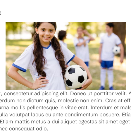
3
 consectetur adipiscing elit. Donec ut porttitor velit. 
rdum non dictum quis, molestie non enim. Cras at effici
urna mollis pellentesque in vitae erat. Interdum et ma
ulla volutpat lacus eu ante condimentum posuere. Etiam
. Etiam mattis metus a dui aliquet egestas sit amet ege
 nec consequat odio.