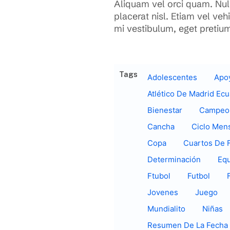
Aliquam vel orci quam. Null
placerat nisl. Etiam vel ve
mi vestibulum, eget pretiu
Tags
Adolescentes
Apo
Atlético De Madrid Ec
Bienestar
Campeo
Cancha
Ciclo Mens
Copa
Cuartos De F
Determinación
Eq
Ftubol
Futbol
Jovenes
Juego
Mundialito
Niñas
Resumen De La Fecha