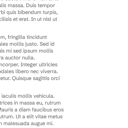
culis massa. Duis tempor
rbi quis bibendum turpis,
isis et erat. In ut nisl ut
, fringilla tincidunt
es mollis justo. Sed id
quis mi sed ipsum mollis
a auctor nulla.
corper. Integer ultricies
dales libero nec viverra.
tur. Quisque sagittis orci
aculis mollis vehicula.
trices in massa eu, rutrum
Mauris a diam faucibus eros
utrum. Ut a elit vitae metus
 Nam malesuada augue mi.