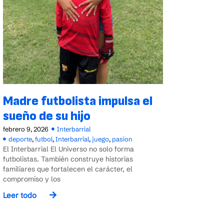
Madre futbolista impulsa el
sueño de su hijo
febrero 9, 2026
Interbarrial
deporte
,
futbol
,
Interbarrial
,
juego
,
pasion
El Interbarrial El Universo no solo forma
futbolistas. También construye historias
familiares que fortalecen el carácter, el
compromiso y los
Leer todo