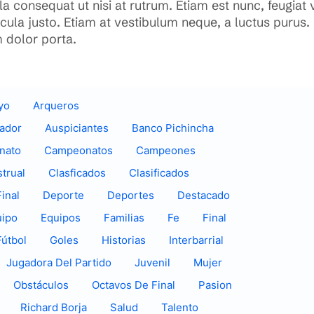
a consequat ut nisi at rutrum. Etiam est nunc, feugiat v
hicula justo. Etiam at vestibulum neque, a luctus puru
m dolor porta.
yo
Arqueros
uador
Auspiciantes
Banco Pichincha
nato
Campeonatos
Campeones
trual
Clasficados
Clasificados
inal
Deporte
Deportes
Destacado
uipo
Equipos
Familias
Fe
Final
Fútbol
Goles
Historias
Interbarrial
Jugadora Del Partido
Juvenil
Mujer
Obstáculos
Octavos De Final
Pasion
Richard Borja
Salud
Talento