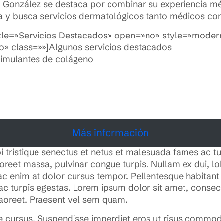
 González se destaca por combinar su experiencia mé
fruta y busca servicios dermatológicos tanto médicos c
title=»Servicios Destacados» open=»no» style=»modern
no» class=»»]Algunos servicios destacados
timulantes de colágeno
Más información
i tristique senectus et netus et malesuada fames ac tu
laoreet massa, pulvinar congue turpis. Nullam ex dui, lo
ac enim at dolor cursus tempor. Pellentesque habitant 
c turpis egestas. Lorem ipsum dolor sit amet, consect
laoreet. Praesent vel sem quam.
re cursus. Suspendisse imperdiet eros ut risus commo