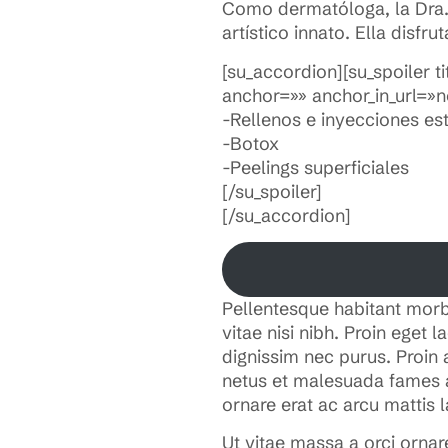
Como dermatóloga, la Dra.
artístico innato. Ella dis
[su_accordion][su_spoiler 
anchor=»» anchor_in_url=»
-Rellenos e inyecciones es
-Botox
-Peelings superficiales
[/su_spoiler]
[/su_accordion]
Pellentesque habitant morb
vitae nisi nibh. Proin eget 
dignissim nec purus. Proin 
netus et malesuada fames a
ornare erat ac arcu mattis 
Ut vitae massa a orci orna