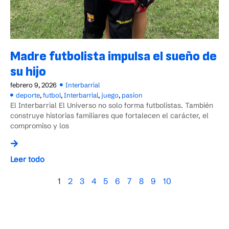
Madre futbolista impulsa el sueño de
su hijo
febrero 9, 2026
Interbarrial
deporte
,
futbol
,
Interbarrial
,
juego
,
pasion
El Interbarrial El Universo no solo forma futbolistas. También
construye historias familiares que fortalecen el carácter, el
compromiso y los
Leer todo
1
2
3
4
5
6
7
8
9
10