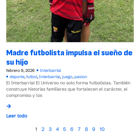
Madre futbolista impulsa el sueño de
su hijo
febrero 9, 2026
Interbarrial
deporte
,
futbol
,
Interbarrial
,
juego
,
pasion
El Interbarrial El Universo no solo forma futbolistas. También
construye historias familiares que fortalecen el carácter, el
compromiso y los
Leer todo
1
2
3
4
5
6
7
8
9
10