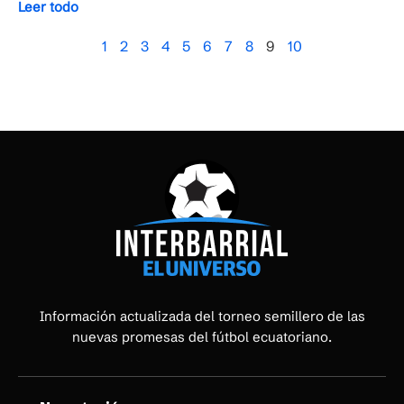
Leer todo
1
2
3
4
5
6
7
8
9
10
Información actualizada del torneo semillero de las
nuevas promesas del fútbol ecuatoriano.