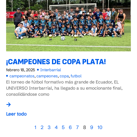
¡CAMPEONES DE COPA PLATA!
febrero 18, 2025
Interbarrial
campeonatos
,
campeones
,
copa
,
futbol
El torneo de fútbol formativo más grande de Ecuador, EL
UNIVERSO Interbarrial, ha llegado a su emocionante final,
consolidándose como
Leer todo
1
2
3
4
5
6
7
8
9
10