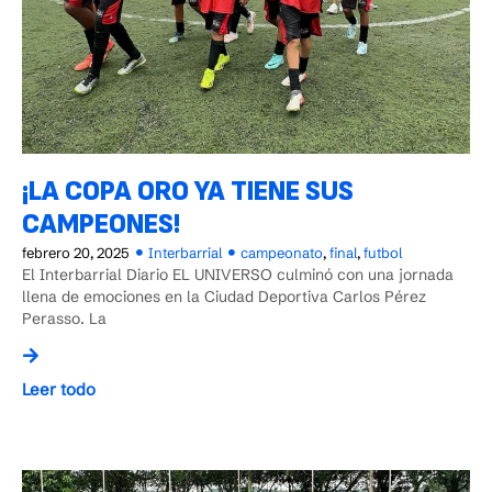
¡LA COPA ORO YA TIENE SUS
CAMPEONES!
febrero 20, 2025
Interbarrial
campeonato
,
final
,
futbol
El Interbarrial Diario EL UNIVERSO culminó con una jornada
llena de emociones en la Ciudad Deportiva Carlos Pérez
Perasso. La
Leer todo