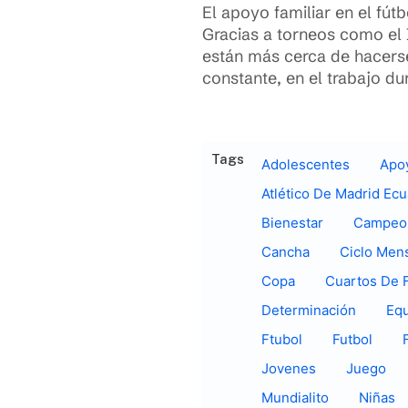
El apoyo familiar en el fút
Gracias a torneos como el 
están más cerca de hacerse 
constante, en el trabajo dur
Tags
Adolescentes
Apo
Atlético De Madrid Ec
Bienestar
Campeo
Cancha
Ciclo Mens
Copa
Cuartos De F
Determinación
Eq
Ftubol
Futbol
Jovenes
Juego
Mundialito
Niñas