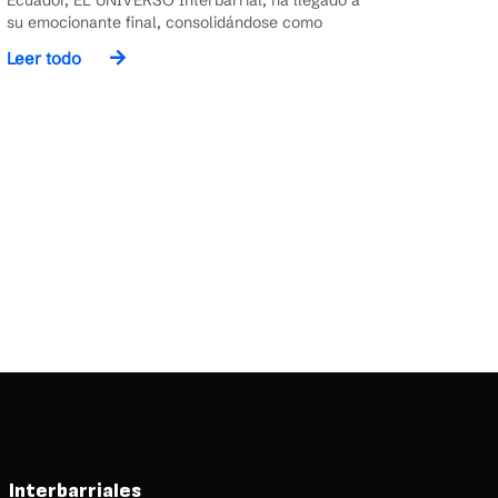
Ecuador, EL UNIVERSO Interbarrial, ha llegado a
su emocionante final, consolidándose como
Leer todo
Interbarriales