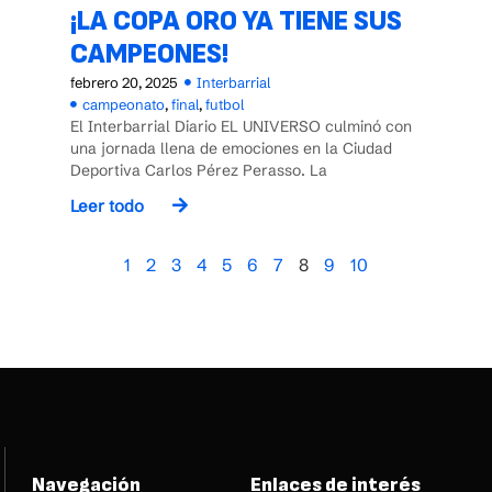
¡LA COPA ORO YA TIENE SUS
CAMPEONES!
febrero 20, 2025
Interbarrial
campeonato
,
final
,
futbol
El Interbarrial Diario EL UNIVERSO culminó con
una jornada llena de emociones en la Ciudad
Deportiva Carlos Pérez Perasso. La
Leer todo
1
2
3
4
5
6
7
8
9
10
Navegación
Enlaces de interés