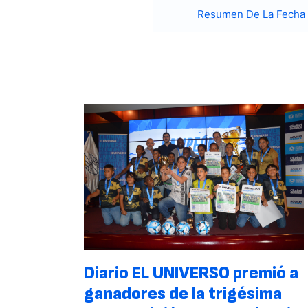
Resumen De La Fecha
Diario EL UNIVERSO premió a
ganadores de la trigésima