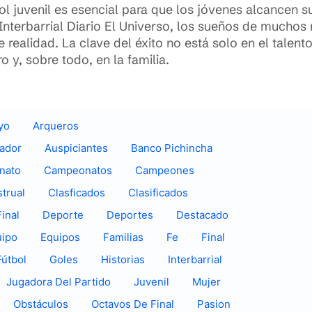
bol juvenil es esencial para que los jóvenes alcancen 
Interbarrial Diario El Universo, los sueños de muchos
realidad. La clave del éxito no está solo en el talent
o y, sobre todo, en la familia.
yo
Arqueros
uador
Auspiciantes
Banco Pichincha
nato
Campeonatos
Campeones
trual
Clasficados
Clasificados
inal
Deporte
Deportes
Destacado
uipo
Equipos
Familias
Fe
Final
Fútbol
Goles
Historias
Interbarrial
Jugadora Del Partido
Juvenil
Mujer
Obstáculos
Octavos De Final
Pasion