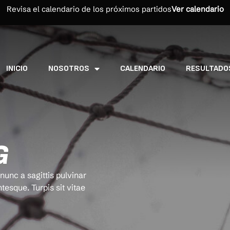
Revisa el calendario de los próximos partidos
Ver calendario
INICIO
NOSOTROS
CALENDARIO
RESULTADO
G
unc a sagittis pulvinar
ntesque. Turpis sit vitae