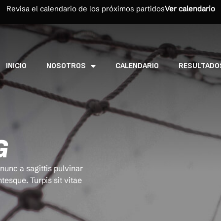
Revisa el calendario de los próximos partidos
Ver calendario
INICIO
NOSOTROS
CALENDARIO
RESULTADO
G
unc a sagittis pulvinar
ntesque. Turpis sit vitae