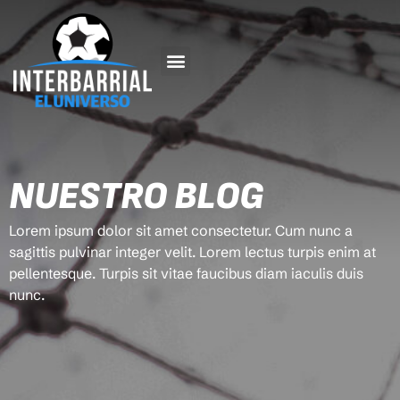
NUESTRO BLOG
Lorem ipsum dolor sit amet consectetur. Cum nunc a
sagittis pulvinar integer velit. Lorem lectus turpis enim at
pellentesque. Turpis sit vitae faucibus diam iaculis duis
nunc.